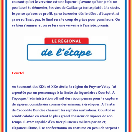
courant qu’ici le verveine est une liqueur ! J’avoue qu’hier je t’ai un
peu laissé te démerder, les vins de Gaillac ça incite plutôt à la sieste.
Je pense qu’avec ce profil, ça va barouder dès le début d’étape et, si
ça ne suffisait pas, le final sera le coup de grâce pour puncheurs. On
va bien s’amuser et on se fera une verveine à l’arrivée, promis.
Courtol
Au tournant des XIXe et XXe siècle, la région du Puy-en-Velay fut
arpentée par un personnage à la limite du légendaire : Courtol. A
l’époque, l’administration offrait des récompenses pour la capture
de vipères, considérées comme des animaux à éradiquer. A l’instar
de Crocodile Dundee chassant les reptiles australiens, Courtol se
rendit célèbre en étant le plus grand chasseur de vipères de son
temps. Il était capable d’en tuer plusieurs milliers par an et,
élégance ultime, il se confectionna un costume en peau de serpent !