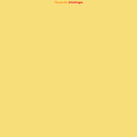
Theme By
SiteOrigin