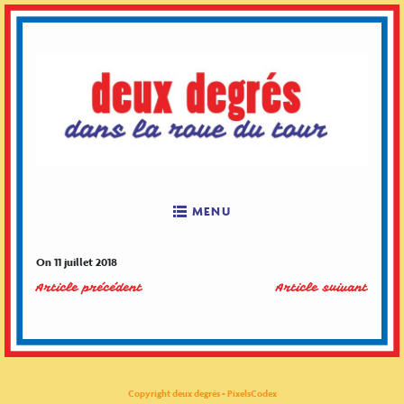
Skip
to
content
MENU
On 11 juillet 2018
Article précédent
Article suivant
Copyright deux degrés - PixelsCodex