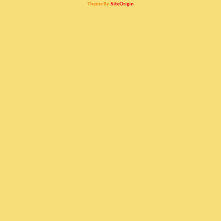
Theme By
SiteOrigin