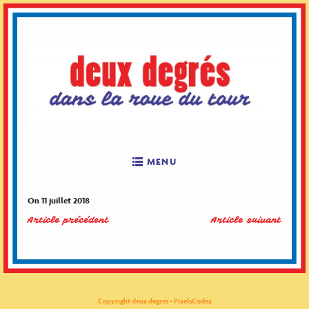
Skip
to
content
MENU
On 11 juillet 2018
Article précédent
Article suivant
Copyright deux degrés - PixelsCodex