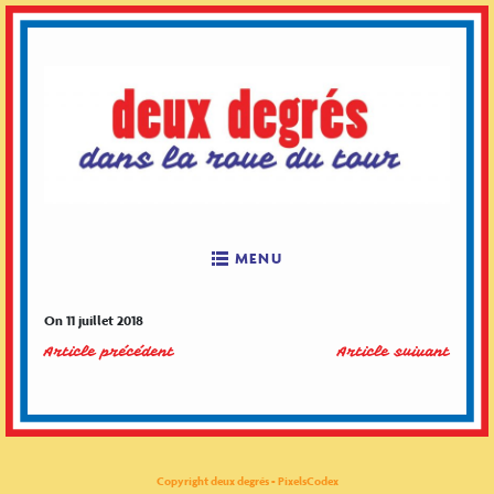
Skip
to
content
MENU
On 11 juillet 2018
Article précédent
Article suivant
Copyright deux degrés - PixelsCodex