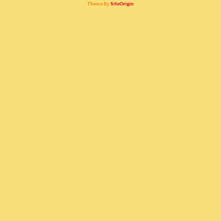
Theme By
SiteOrigin