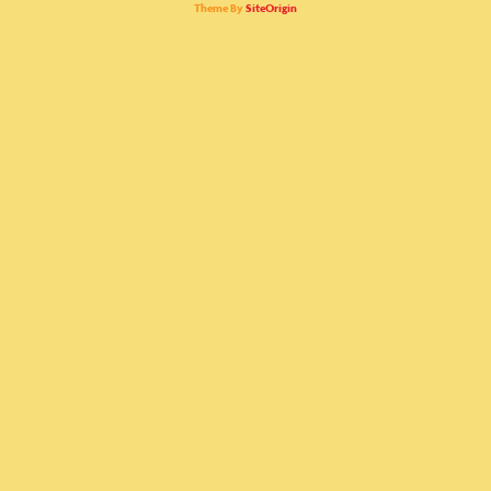
Theme By
SiteOrigin