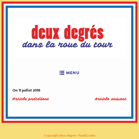
Skip
to
content
MENU
On 11 juillet 2018
Article précédent
Article suivant
Copyright deux degrés - PixelsCodex