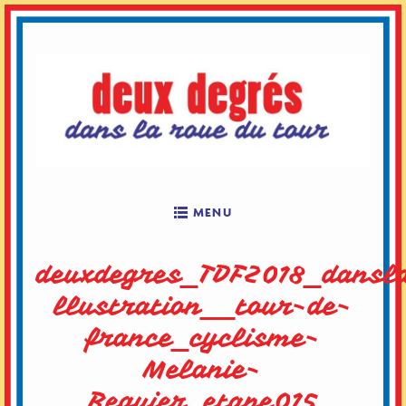
Skip
to
content
MENU
deuxdegres_TDF2018_dansl
llustration__tour-de-
france_cyclisme-
Melanie-
Beguier_etape015