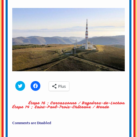
Click
Cliquez
Plus
to
pour
share
partager
on
sur
Twitter(ouvre
Facebook(ouvre
Étape 16 : Carcassonne / Bagnères-de-Luchon
dans
dans
Étape 14 : Saint-Paul-Trois-Châteaux / Mende
une
une
nouvelle
nouvelle
fenêtre)
fenêtre)
Comments are Disabled