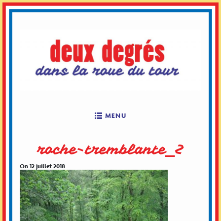
Skip
to
content
MENU
roche-tremblante_2
On 12 juillet 2018