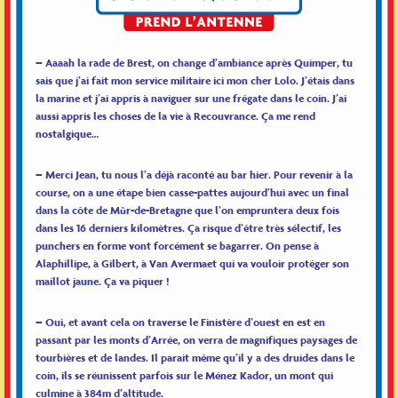
– Aaaah la rade de Brest, on change d’ambiance après Quimper, tu
sais que j’ai fait mon service militaire ici mon cher Lolo. J’étais dans
la marine et j’ai appris à naviguer sur une frégate dans le coin. J’ai
aussi appris les choses de la vie à Recouvrance. Ça me rend
nostalgique…
– Merci Jean, tu nous l’a déjà raconté au bar hier. Pour revenir à la
course, on a une étape bien casse-pattes aujourd’hui avec un final
dans la côte de Mûr-de-Bretagne que l’on empruntera deux fois
dans les 16 derniers kilomètres. Ça risque d’être très sélectif, les
punchers en forme vont forcément se bagarrer. On pense à
Alaphillipe, à Gilbert, à Van Avermaet qui va vouloir protéger son
maillot jaune. Ça va piquer !
– Oui, et avant cela on traverse le Finistère d’ouest en est en
passant par les monts d’Arrée, on verra de magnifiques paysages de
tourbières et de landes. Il parait même qu’il y a des druides dans le
coin, ils se réunissent parfois sur le Ménez Kador, un mont qui
culmine à 384m d’altitude.