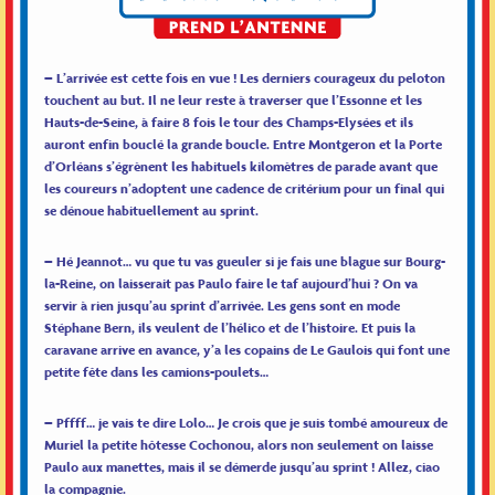
– L’arrivée est cette fois en vue ! Les derniers courageux du peloton
touchent au but. Il ne leur reste à traverser que l’Essonne et les
Hauts-de-Seine, à faire 8 fois le tour des Champs-Elysées et ils
auront enfin bouclé la grande boucle. Entre Montgeron et la Porte
d’Orléans s’égrènent les habituels kilomètres de parade avant que
les coureurs n’adoptent une cadence de critérium pour un final qui
se dénoue habituellement au sprint.
– Hé Jeannot… vu que tu vas gueuler si je fais une blague sur Bourg-
la-Reine, on laisserait pas Paulo faire le taf aujourd’hui ? On va
servir à rien jusqu’au sprint d’arrivée. Les gens sont en mode
Stéphane Bern, ils veulent de l’hélico et de l’histoire. Et puis la
caravane arrive en avance, y’a les copains de Le Gaulois qui font une
petite fête dans les camions-poulets…
– Pffff… je vais te dire Lolo… Je crois que je suis tombé amoureux de
Muriel la petite hôtesse Cochonou, alors non seulement on laisse
Paulo aux manettes, mais il se démerde jusqu’au sprint ! Allez, ciao
la compagnie.