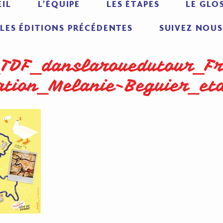
IL
L’ÉQUIPE
LES ÉTAPES
LE GLO
LES ÉDITIONS PRÉCÉDENTES
SUIVEZ NOUS
_TDF_danslarouedutour_Fr
ration_Melanie-Beguier_et