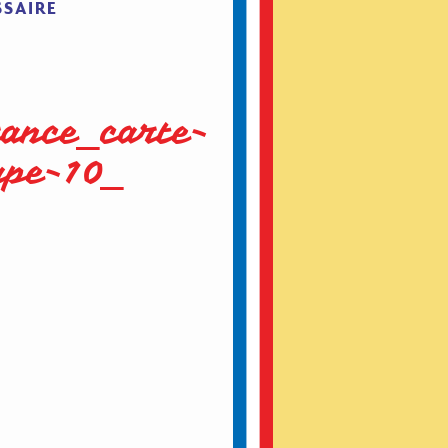
SSAIRE
ance_carte-
ape-10_