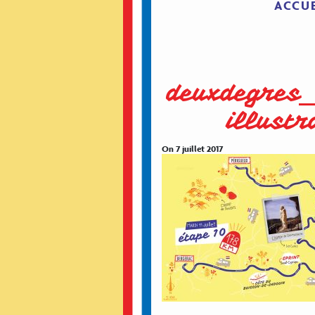
ACCUE
deuxdegres
illust
On 7 juillet 2017