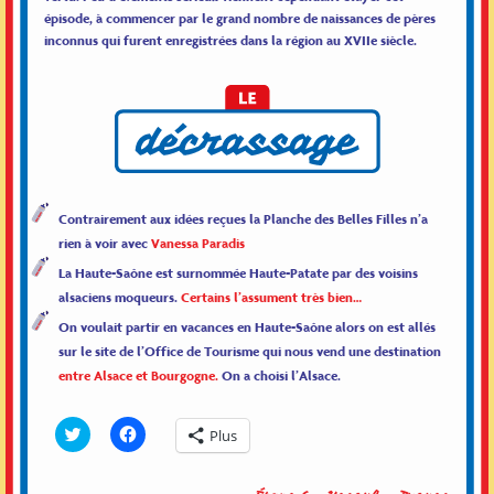
épisode, à commencer par le grand nombre de naissances de pères
inconnus qui furent enregistrées dans la région au XVIIe siècle.
Contrairement aux idées reçues la Planche des Belles Filles n’a
rien à voir avec
Vanessa Paradis
La Haute-Saône est surnommée Haute-Patate par des voisins
alsaciens moqueurs.
Certains l’assument très bien…
On voulait partir en vacances en Haute-Saône alors on est allés
sur le site de l’Office de Tourisme qui nous vend une destination
entre Alsace et Bourgogne.
On a choisi l’Alsace.
Click
Cliquez
Plus
to
pour
share
partager
on
sur
Twitter(ouvre
Facebook(ouvre