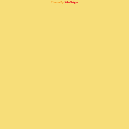
Theme By
SiteOrigin