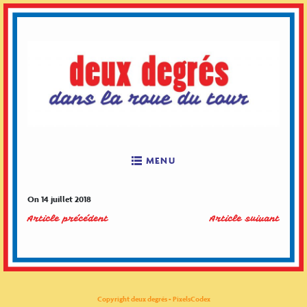
Skip
to
content
MENU
On 14 juillet 2018
Article précédent
Article suivant
Copyright deux degrés - PixelsCodex