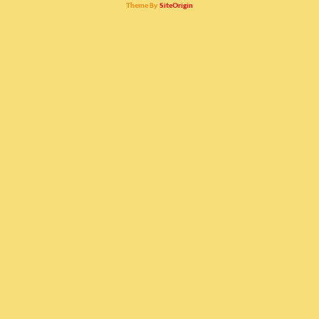
Theme By
SiteOrigin