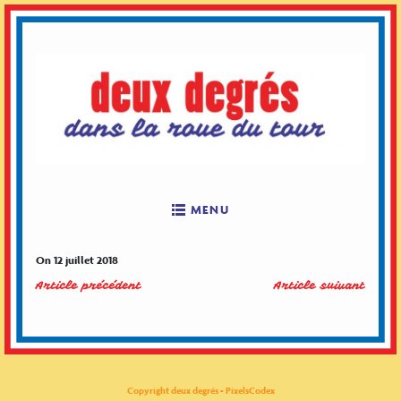
Skip
to
content
MENU
On 12 juillet 2018
Article précédent
Article suivant
Copyright deux degrés - PixelsCodex