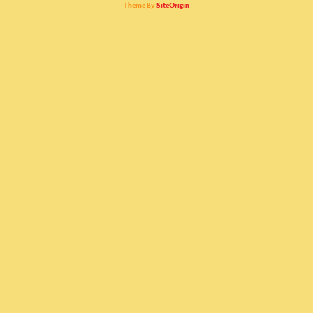
Theme By
SiteOrigin