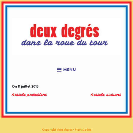
Skip
to
content
MENU
On 11 juillet 2018
Article précédent
Article suivant
Copyright deux degrés - PixelsCodex