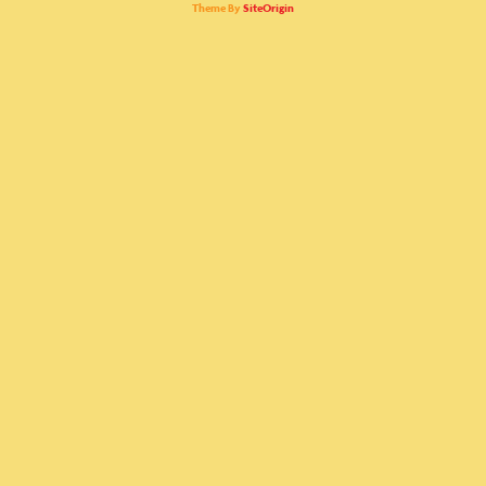
Theme By
SiteOrigin