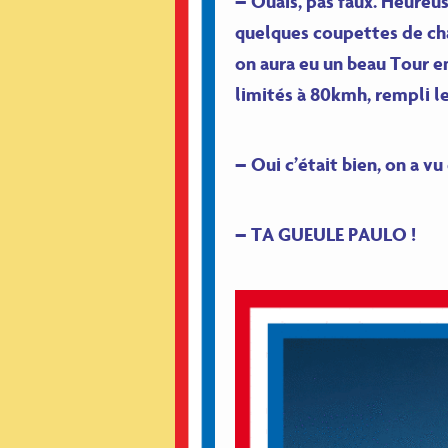
– Ouais, pas faux. Heureus
quelques coupettes de cha
on aura eu un beau Tour en
limités à 80kmh, rempli le
– Oui c’était bien, on a vu 
– TA GUEULE PAULO !