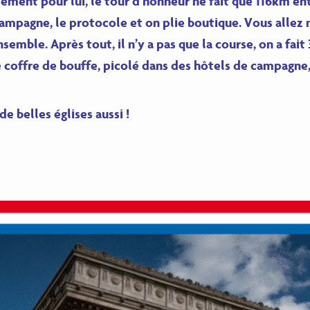
ement pour lui, le tour d’honneur ne fait que 116km ent
mpagne, le protocole et on plie boutique. Vous allez
semble. Après tout, il n’y a pas que la course, on a fait
 coffre de bouffe, picolé dans des hôtels de campagne, 
de belles églises aussi !