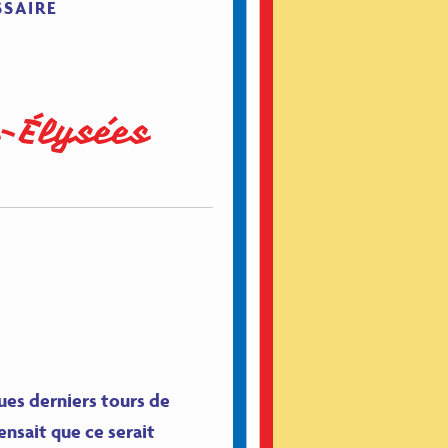
SSAIRE
s-Élysées
ques derniers tours de
nsait que ce serait