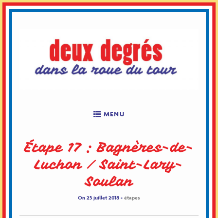
Skip
to
content
MENU
Étape 17 : Bagnères-de-
Luchon / Saint-Lary-
Soulan
On 25 juillet 2018 -
étapes