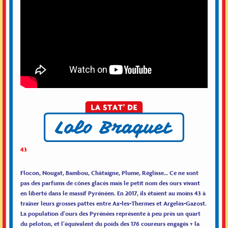
43
Flocon, Nougat, Bambou, Châtaigne, Plume, Réglisse… Ce ne sont
pas des parfums de cônes glacés mais le petit nom des ours vivant
en liberté dans le massif Pyrénéen. En 2017, ils étaient au moins 43 à
traîner leurs grosses pattes entre Ax-les-Thermes et Argelès-Gazost.
La population d’ours des Pyrénées représente à peu près un quart
du peloton, et l’équivalent du poids des 176 coureurs engagés + la