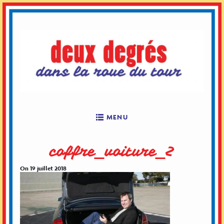
Skip
to
content
MENU
coffre_voiture_2
On 19 juillet 2018