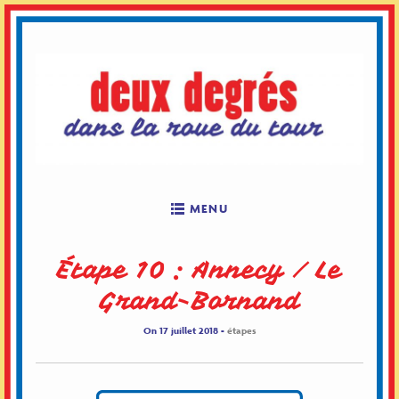
Skip
to
content
MENU
Étape 10 : Annecy / Le
Grand-Bornand
On 17 juillet 2018 -
étapes