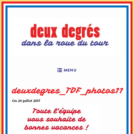
Skip
to
content
MENU
deuxdegres_TDF_photos11
On 24 juillet 2017