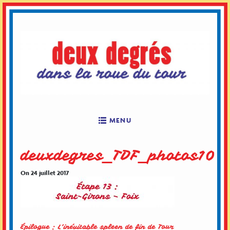
Skip
to
content
MENU
deuxdegres_TDF_photos10
On 24 juillet 2017
Épilogue : L’inévitable spleen de fin de Tour