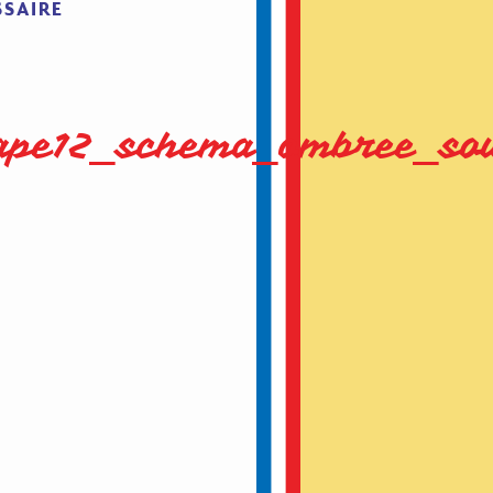
SSAIRE
tape12_schema_ombree_so